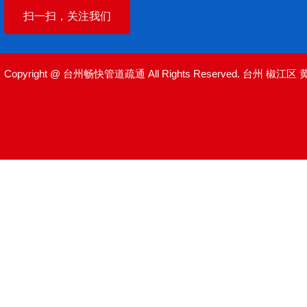
扫一扫，关注我们
Copyright @ 台州畅快管道疏通 All Rights Reserved.
台州
椒江区‌