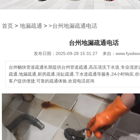
首页
>
地漏疏通
>
>台州地漏疏通电话
台州地漏疏通电话
发布日期：2025-09-28 15:31:27 来自：www.fysdwx
台州畅快管道疏通长期提供台州管道疏通,高压清洗下水道,专业清淤泥
疏通,地漏疏通,厨房疏通,浴缸疏通,下水道疏通等服务,24小时响应,
客户提供便捷,可靠的疏通体验,欢迎电话咨询