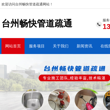
欢迎访问台州畅快管道疏通网站！
服务
台州畅快管道疏通
1
网站首页
服务项目
关于我们
新闻资讯
在线