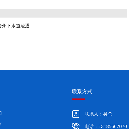
,台州下水道疏通
联系方式
们
联系人：吴总
言
电话：13185667070