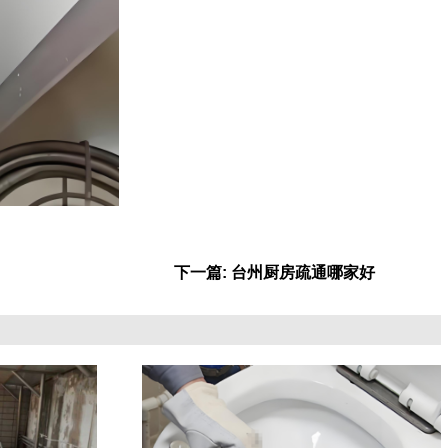
下一篇: 台州厨房疏通哪家好