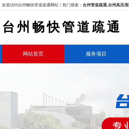
欢迎访问台州畅快管道疏通网站！
热门搜索：
台州管道疏通,台州高压清
台州畅快管道疏通
网站首页
服务项目