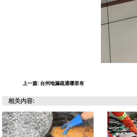
上一篇: 台州地漏疏通哪里有
相关内容: