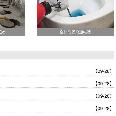
里有
台州马桶疏通电话
【09-28】
【09-28】
【09-28】
【09-28】