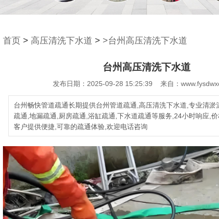
首页
>
高压清洗下水道
>
>台州高压清洗下水道
台州高压清洗下水道
发布日期：2025-09-28 15:25:39 来自：www.fysdwx
台州畅快管道疏通长期提供台州管道疏通,高压清洗下水道,专业清淤泥
疏通,地漏疏通,厨房疏通,浴缸疏通,下水道疏通等服务,24小时响应,
客户提供便捷,可靠的疏通体验,欢迎电话咨询