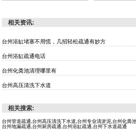
相关资讯:
台州浴缸堵塞不用慌，几招轻松疏通有妙方
台州浴缸疏通电话
台州化粪池清理哪里有
台州高压清洗下水道
相关搜索:
台州管道疏通,台州高压清洗下水道,台州专业清淤泥,台州化粪池
台州地漏疏通,台州厨房疏通,台州浴缸疏通,台州下水道疏通