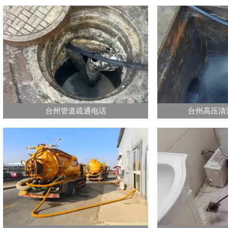
台州管道疏通电话
台州高压清