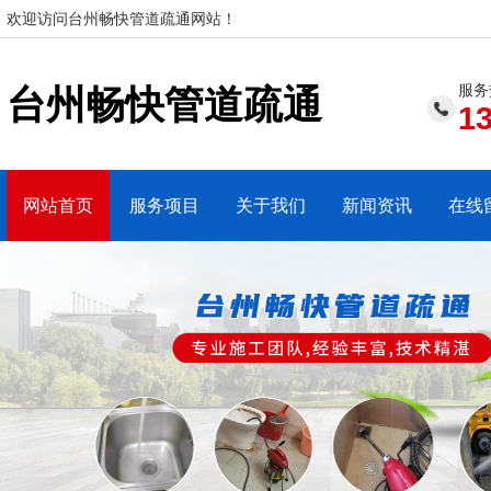
欢迎访问台州畅快管道疏通网站！
服务
台州畅快管道疏通
1
网站首页
服务项目
关于我们
新闻资讯
在线