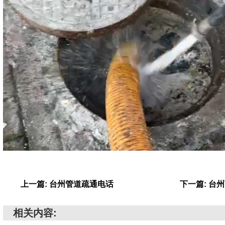
上一篇: 台州管道疏通电话
下一篇: 台
相关内容: