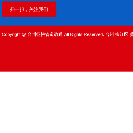
扫一扫，关注我们
Copyright @ 台州畅快管道疏通 All Rights Reserved.
台州
椒江区‌